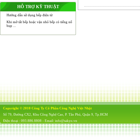
HỖ TRỢ KỸ THUẬT
Hướng dẫn sử dụng bếp điện từ
Khi mở tắt bếp hoặc vặn nhỏ bếp có tiếng nổ
bụp ...
Copyright © 2010 Công Ty Cổ Phần Công Nghệ Việt Nhật
Số 79, Đường CX2, Khu Công Nghệ Cao, P. Tân Phú, Quận 9, Tp.HCM
Điện thoại : 093.886.8808 - Email: info@sakyo.vn