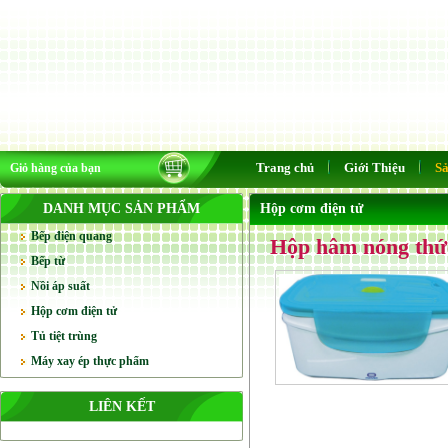
Trang chủ
Giới Thiệu
S
Giỏ hàng của bạn
DANH MỤC SẢN PHẨM
Hộp cơm điện tử
Bếp điện quang
Hộp hâm nóng thứ
Bếp từ
Nồi áp suất
Hộp cơm điện tử
Tủ tiệt trùng
Máy xay ép thực phẩm
LIÊN KẾT